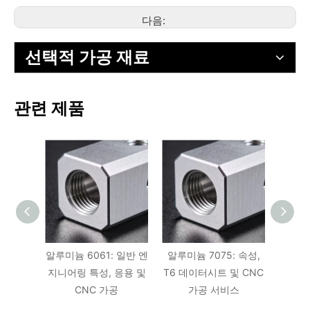
다음:
선택적 가공 재료
관련 제품
알루미늄 6061: 일반 엔
알루미늄 7075: 속성,
알루미늄
지니어링 특성, 응용 및
T6 데이터시트 및 CNC
클로저
CNC 가공
가공 서비스
부