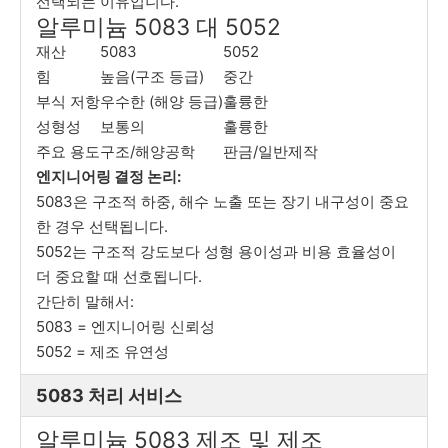
선택되는 이유입니다.
알루미늄 5083 대 5052
재산
5083
5052
힘
높음(구조 등급)
중간
부식 저항
우수한 (해양 등급)
훌륭한
성형성
보통의
훌륭한
주요 용도
구조/해양공학
판금/일반제작
엔지니어링 결정 논리:
5083은 구조적 하중, 해수 노출 또는 장기 내구성이 중요
한 경우 선택됩니다.
5052는 구조적 강도보다 성형 용이성과 비용 효율성이
더 중요할 때 선호됩니다.
간단히 말해서:
5083 = 엔지니어링 신뢰성
5052 = 제조 유연성
5083 처리 서비스
알루미늄 5083 제조 및 제조