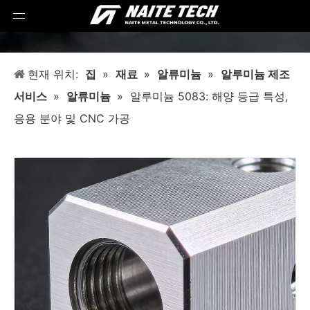
현재 위치:
집
»
재료
»
알류미늄
»
알루미늄 제조
서비스
»
알류미늄
»
알루미늄 5083: 해양 등급 특성,
응용 분야 및 CNC 가공