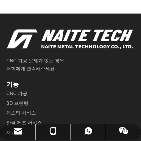
CNC 가공 문제가 있는 경우.
저희에게 연락해주세요.
기능
CNC 가공
3D 프린팅
캐스팅 서비스
판금 제조 서비스
재료
naiteservice@naitetech.com
+86 18018270716
왓츠앱
위챗