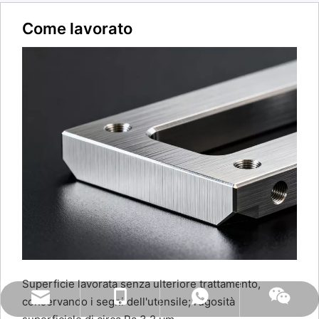
Come lavorato
Superficie lavorata senza ulteriore trattamento,
naiteservice@naitetech.com
+86 18018270716
Whatsapp
Wechat
conservando i segni dell'utensile; rugosità