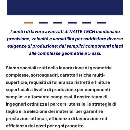
Precisione per caratteristiche
Stand
complesse
I centri di lavoro avanzati di NAITE TECH combinano
Inferi
Efficienza della lavorazione
precisione, velocità e versatilità per soddisfare diverse
esigenze di produzione: dai semplici componenti piatti
Superfici piane, 
alle complesse geometrie a 5 assi.
Ideale per
2.5
Siamo specializzati nella lavorazione di geometrie
complesse, sottosquadri, caratteristiche multi-
Il più 
Costo
superficie, requisiti di tolleranza ristretti e finiture
superficiali a livello di produzione per componenti
semplici e altamente complessi. Il nostro team di
ingegneri ottimizza i percorsi utensile, le strategie di
taglio e la selezione dei materiali per garantire
prestazioni ottimali, efficienza di lavorazione ed
efficienza dei costi per ogni progetto.