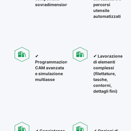
sovradimensionati
percorsi
utensile
automatizzati
✔
✔ Lavorazione
Programmazione
di elementi
CAM avanzata
complessi
e simulazione
(filettature,
multiasse
tasche,
contorni,
dettagli fini)
✔ Consistenza
✔ Opzioni di