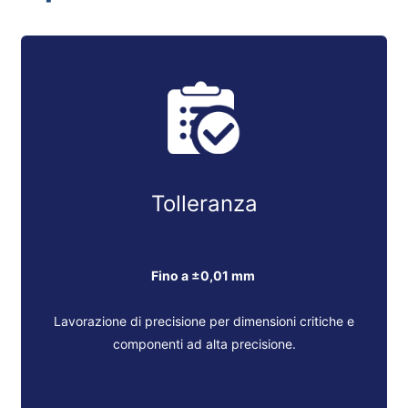
Categoria
CNC a 3 assi CN
Libertà di lavorazione
★★☆
Superfici lavorabili
3-4 fa
Configurazioni 
Conteggio impostazioni
Tolleranza
Funzionalità di geometria
Bass
Fino a ±0,01 mm
complessa
Lavorazione di precisione per dimensioni critiche e
Sottosquadri/Caratteristiche
componenti ad alta precisione.
Limit
profonde