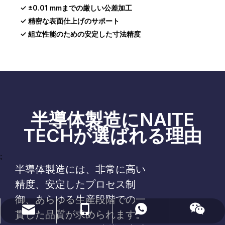
✓ ±0.01 mmまでの厳しい公差加工
✓ 精密な表面仕上げのサポート
✓ 組立性能のための安定した寸法精度
半導体製造にNAITE
TECHが選ばれる理由
;
半導体製造には、非常に高い
精度、安定したプロセス制
御、あらゆる生産段階での一
naiteservice@naitetech.com
+86 18018270716
ワッツアップ
微信
貫した品質が求められます。