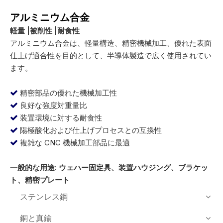
アルミニウム合金
軽量 |被削性 |耐食性
アルミニウム合金は、軽量構造、精密機械加工、優れた表面
仕上げ適合性を目的として、半導体製造で広く使用されてい
ます。
精密部品の優れた機械加工性

良好な強度対重量比

装置環境に対する耐食性

陽極酸化および仕上げプロセスとの互換性

複雑な CNC 機械加工部品に最適

一般的な用途: ウェハー固定具、装置ハウジング、ブラケッ
ト、精密プレート
ステンレス鋼
銅と真鍮