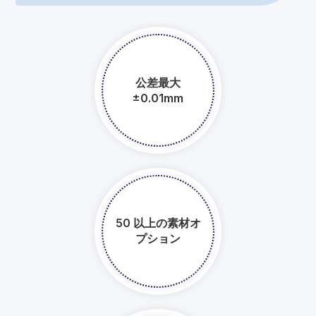
公差最大
±0.01mm
50 以上の素材オ
プション