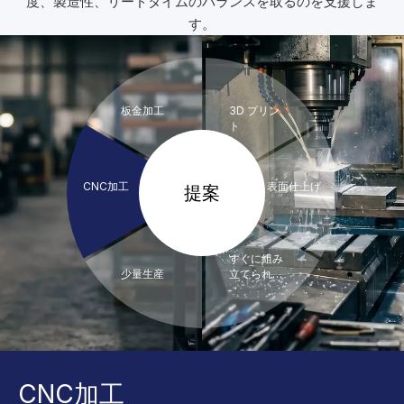
度、製造性、リードタイムの​​バランスを取るのを支援しま
す。
板金加工
3D プリン
ト
CNC加工
表面仕上げ
提案
すぐに組み
少量生産
立てられる
製造
CNC加工