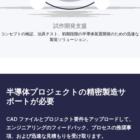
少量生産およびパイロット生産
試作開発支援
コンセプトの検証、治具テスト、初期段階の半導体装置開発のための迅速な
製造性の向上、生産効率の最適化、製造リスクの軽減に役立つ製造フィード
厳しい公差、寸法安定性、再現可能な製造品質を必要とする高精度コンポー
CNC 加工、板金製造、プロトタイピング、仕上げ、組み立て準備完了の製
機器開発、パイロット構築、少量生産要件に対する柔軟な製造サポート。
ネントをサポートします。
造をカバーする統合機能。
製造ソリューション。
バック。
半導体プロジェクトの精密製造サ
ポートが必要
CAD ファイルとプロジェクト要件をアップロードして、
エンジニアリングのフィードバック、プロセスの推奨事
項、および迅速な見積もりを受け取ります。