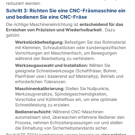
reduziert werden.
Schritt 3: Richten Sie eine CNC-Fräsmaschine ein
und bedienen Sie eine CNC-Fräse
Die richtige Maschineneinrichtung ist
entscheidend für das
Erreichen von Präzision und Wiederholbarkeit
. Dazu
gehört:
Werkstückbefestigung:
Befestigen Sie das Rohmaterial
mit Klemmen, Schraubstöcken oder kundenspezifischen
Vorrichtungen am Maschinentisch, um Bewegungen
während der Bearbeitung zu verhindern.
Werkzeugauswahl und Installation:
Wählen Sie
geeignete Schneidwerkzeuge (Schaftfräser, Bohrer,
Planfräser usw.) basierend auf Materialtyp, Betrieb und
erforderlichen Toleranzen.
Maschinenkalibrierung:
Stellen Sie Nullpunkte,
Werkzeugversätze, Spindelgeschwindigkeiten,
Vorschübe und Kühlmittelfluss ein, um eine optimale
Schneidleistung zu erzielen.
Bedieneraufsicht:
Während CNC-Maschinen
automatisiert sind, überwachen erfahrene Bediener den
Prozess, nehmen Echtzeitanpassungen vor und stellen
die Einhaltung von Sicherheitsstandards sicher.
Bei NAITE TECH kombinieren unsere Ingenieure
eine präzise