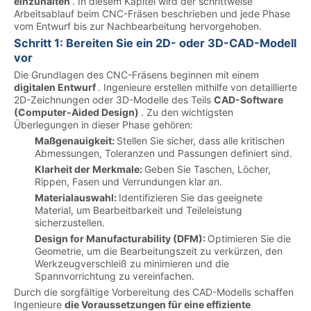
einzuhalten
. In diesem Kapitel wird der schrittweise
Arbeitsablauf beim CNC-Fräsen beschrieben und jede Phase
vom Entwurf bis zur Nachbearbeitung hervorgehoben.
Schritt 1: Bereiten Sie ein 2D- oder 3D-CAD-Modell
vor
Die Grundlagen des CNC-Fräsens beginnen mit einem
digitalen Entwurf
. Ingenieure erstellen mithilfe von detaillierte
2D-Zeichnungen oder 3D-Modelle des Teils
CAD-Software
(Computer-Aided Design)
. Zu den wichtigsten
Überlegungen in dieser Phase gehören:
Maßgenauigkeit:
Stellen Sie sicher, dass alle kritischen
Abmessungen, Toleranzen und Passungen definiert sind.
Klarheit der Merkmale:
Geben Sie Taschen, Löcher,
Rippen, Fasen und Verrundungen klar an.
Materialauswahl:
Identifizieren Sie das geeignete
Material, um Bearbeitbarkeit und Teileleistung
sicherzustellen.
Design for Manufacturability (DFM):
Optimieren Sie die
Geometrie, um die Bearbeitungszeit zu verkürzen, den
Werkzeugverschleiß zu minimieren und die
Spannvorrichtung zu vereinfachen.
Durch die sorgfältige Vorbereitung des CAD-Modells schaffen
Ingenieure
die Voraussetzungen für eine effiziente