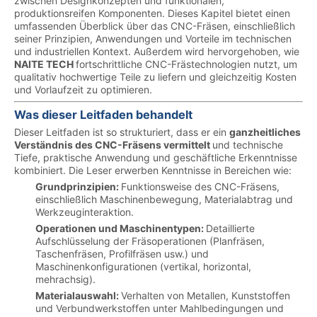
zwischen Designkonzepten und funktionalen,
produktionsreifen Komponenten. Dieses Kapitel bietet einen
umfassenden Überblick über das CNC-Fräsen, einschließlich
seiner Prinzipien, Anwendungen und Vorteile im technischen
und industriellen Kontext. Außerdem wird hervorgehoben, wie
NAITE TECH
fortschrittliche CNC-Frästechnologien nutzt, um
qualitativ hochwertige Teile zu liefern und gleichzeitig Kosten
und Vorlaufzeit zu optimieren.
Was dieser Leitfaden behandelt
Dieser Leitfaden ist so strukturiert, dass er ein
ganzheitliches
Verständnis des CNC-Fräsens vermittelt
und technische
Tiefe, praktische Anwendung und geschäftliche Erkenntnisse
kombiniert. Die Leser erwerben Kenntnisse in Bereichen wie:
Grundprinzipien:
Funktionsweise des CNC-Fräsens,
einschließlich Maschinenbewegung, Materialabtrag und
Werkzeuginteraktion.
Operationen und Maschinentypen:
Detaillierte
Aufschlüsselung der Fräsoperationen (Planfräsen,
Taschenfräsen, Profilfräsen usw.) und
Maschinenkonfigurationen (vertikal, horizontal,
mehrachsig).
Materialauswahl:
Verhalten von Metallen, Kunststoffen
und Verbundwerkstoffen unter Mahlbedingungen und