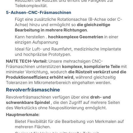
Reduziert die Rüstzeit und erhöht die Fähigkeit zur
Teilekomplexität.
5-Achsen-CNC-Fräsmaschinen
Fügt eine zusätzliche Rotationsachse (B-Achse oder C-
Achse) hinzu und ermöglicht so
die gleichzeitige
Bearbeitung in mehrere Richtungen
.
Kann herstellen .
hochkomplexe Geometrien
in einer
einzigen Aufspannung
Ideal für Luft- und Raumfahrt, medizinische Implantate
und hochpräzise Prototypen.
NAITE TECH-Vorteil:
Unsere mehrachsigen CNC-
Fräsmaschinen unterstützen
komplexe, komplizierte Teile
mit
minimaler Vorrichtung, wodurch
die Rüstzeit verkürzt und die
Produktionseffizienz erhöht wird,
während gleichzeitig
Toleranzen im Mikrometerbereich eingehalten werden.
Revolverfräsmaschine
Revolverfräsmaschinen verfügen über eine
dreh- und
schwenkbare Spindel
, die den Zugriff auf mehrere Seiten
des Werkstücks ohne Neupositionierung ermöglicht.
Hauptmerkmale:
Bietet Flexibilität für die Bearbeitung von Merkmalen auf
mehreren Flächen.