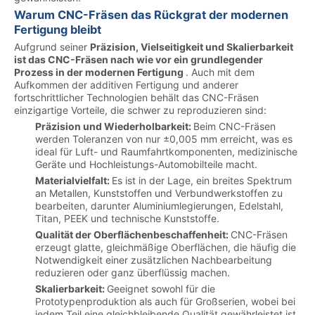
Warum CNC-Fräsen das Rückgrat der modernen
Fertigung bleibt
Aufgrund seiner
Präzision, Vielseitigkeit und Skalierbarkeit
ist das CNC-Fräsen nach wie vor ein grundlegender
Prozess in der modernen Fertigung
. Auch mit dem
Aufkommen der additiven Fertigung und anderer
fortschrittlicher Technologien behält das CNC-Fräsen
einzigartige Vorteile, die schwer zu reproduzieren sind:
Präzision und Wiederholbarkeit:
Beim CNC-Fräsen
werden Toleranzen von nur ±0,005 mm erreicht, was es
ideal für Luft- und Raumfahrtkomponenten, medizinische
Geräte und Hochleistungs-Automobilteile macht.
Materialvielfalt:
Es ist in der Lage, ein breites Spektrum
an Metallen, Kunststoffen und Verbundwerkstoffen zu
bearbeiten, darunter Aluminiumlegierungen, Edelstahl,
Titan, PEEK und technische Kunststoffe.
Qualität der Oberflächenbeschaffenheit:
CNC-Fräsen
erzeugt glatte, gleichmäßige Oberflächen, die häufig die
Notwendigkeit einer zusätzlichen Nachbearbeitung
reduzieren oder ganz überflüssig machen.
Skalierbarkeit:
Geeignet sowohl für die
Prototypenproduktion als auch für Großserien, wobei bei
jedem Teil eine gleichbleibende Qualität gewährleistet ist.