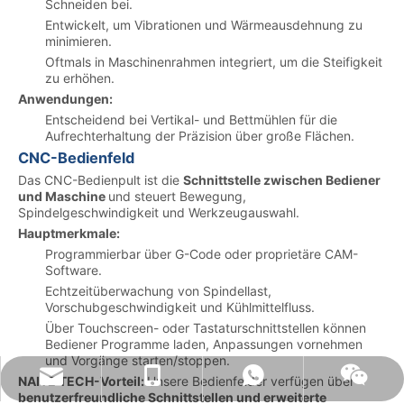
Schneiden bei.
Entwickelt, um Vibrationen und Wärmeausdehnung zu
minimieren.
Oftmals in Maschinenrahmen integriert, um die Steifigkeit
zu erhöhen.
Anwendungen:
Entscheidend bei Vertikal- und Bettmühlen für die
Aufrechterhaltung der Präzision über große Flächen.
CNC-Bedienfeld
Das CNC-Bedienpult ist die
Schnittstelle zwischen Bediener
und Maschine
und steuert Bewegung,
Spindelgeschwindigkeit und Werkzeugauswahl.
Hauptmerkmale:
Programmierbar über G-Code oder proprietäre CAM-
Software.
Echtzeitüberwachung von Spindellast,
Vorschubgeschwindigkeit und Kühlmittelfluss.
Über Touchscreen- oder Tastaturschnittstellen können
Bediener Programme laden, Anpassungen vornehmen
und Vorgänge starten/stoppen.
naiteservice@naitetech.com
+86 18018270716
WhatsApp
Wechat
NAITE TECH-Vorteil:
Unsere Bedienfelder verfügen über
benutzerfreundliche Schnittstellen und erweiterte