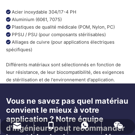
Acier inoxydable 304/17-4 PH

Aluminium (6061, 7075)

Plastiques de qualité médicale (POM, Nylon, PC)

PPSU / PSU (pour composants stérilisables)

Alliages de cuivre (pour applications électriques

spécifiques)
Différents matériaux sont sélectionnés en fonction de
leur résistance, de leur biocompatibilité, des exigences
de stérilisation et de l'environnement d'application.
Vous ne savez pas quel matériau
convient le mieux à votre
application ? Notre équipe
d'ingénieurs peut recommander
naiteservice@naitetech.com
+86 18018270716
WhatsApp
Wechat