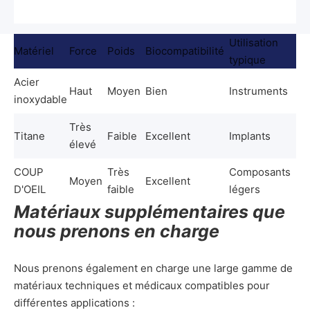
Utilisation
Matériel
Force
Poids
Biocompatibilité
typique
Acier
Haut
Moyen
Bien
Instruments
inoxydable
Très
Titane
Faible
Excellent
Implants
élevé
COUP
Très
Composants
Moyen
Excellent
D'OEIL
faible
légers
Matériaux supplémentaires que
nous prenons en charge
Nous prenons également en charge une large gamme de
matériaux techniques et médicaux compatibles pour
différentes applications :