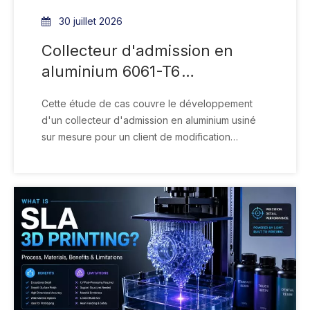
30 juillet 2026
Collecteur d'admission en
aluminium 6061-T6
personnalisé usiné pour un
Cette étude de cas couvre le développement
client canadien
d'un collecteur d'admission en aluminium usiné
sur mesure pour un client de modification
automobile au Canada. Le prototype a été usiné
à partir d'un bloc solide d'aluminium 6061-T6 à
l'aide d'un équipement CNC à cinq axes, plutôt
que d'être produit sous forme de pièce moulée
ou assemblé à partir de plusieurs sections
soudées.