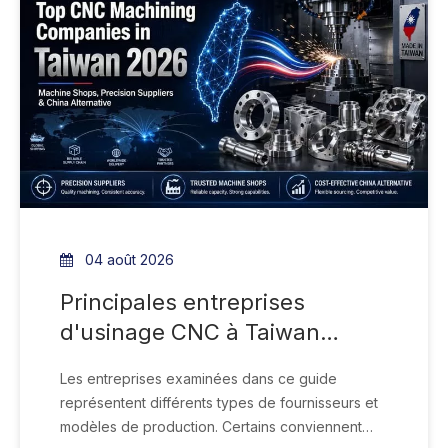
04 août 2026
Principales entreprises
d'usinage CNC à Taiwan
2026 : ateliers d'usinage,
Les entreprises examinées dans ce guide
fournisseurs de précision et
représentent différents types de fournisseurs et
alternative chinoise
modèles de production. Certains conviennent