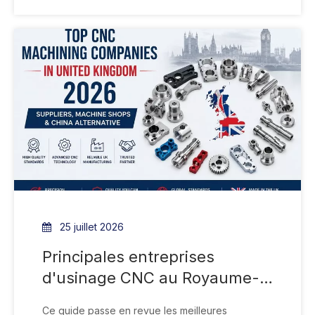
sergée T300 3K brillante et découpé avec
précision à l'aide d'une machine de gravure et
de découpe CNC. Son profil complexe
comprenait des angles vifs, des sections étroites
et des bords chanfreinés qui nécessitaient un
usinage minutieux. Selon les exigences du client,
les surfaces chanfreinées ont été peintes, tandis
que le côté collage a été laissé non peint et
préparé pour la pose adhésive sur le véhicule.
25 juillet 2026
Principales entreprises
d'usinage CNC au Royaume-
Uni 2026 : fournisseurs,
Ce guide passe en revue les meilleures