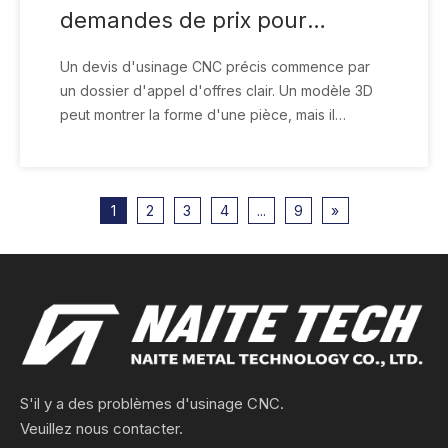
demandes de prix pour
l'usinage CNC : ce qu'il faut
Un devis d'usinage CNC précis commence par
inclure pour un devis précis
un dossier d'appel d'offres clair. Un modèle 3D
peut montrer la forme d'une pièce, mais il
n'indique pas toujours à un atelier d'usinage
quelles dimensions sont critiques, quel état des
matériaux est requis, comment les surfaces
doivent être finies ou quels dossiers d'inspection
1
2
3
4
...
9
»
doivent être fournis. Wh
S'il y a des problèmes d'usinage CNC.
Veuillez nous contacter.