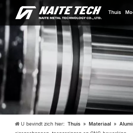
Thuis
Mo
U bevindt zich hier:
Thuis
»
Materiaal
»
Alumi