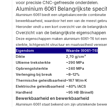
voor precisie CNC-gefreesde onderdelen.
Aluminium 6061 Belangrijkste specif
Aluminium 6061 biedt een uitgebalanceerde combinatie
bewerkbaarheid, waardoor het een van de meest gebruik
Hieronder vindt u een kort overzicht van de belangrijkst
Overzicht van de belangrijkste eigenschappen
Deze eigenschappen maken aluminium 6061-T6 tot een
sterkte, lichtgewicht structuur en maatvastheid vereise
Eigendom
Waarde (6061-T6)
Dikte
2,70 g/cm³
Ultieme treksterkte
~290 MPa
Opbrengststerkte
~240 MPa
Verlenging bij breuk
~8–12%
Thermische geleidbaarheid
~167 W/m·K
Elektrische geleidbaarheid
~40% IACS
Hardheid
~95 HB (Brinell)
Bewerkbaarheid en bewerkbaarheid
Aluminium 6061 staat bekend om zijn uitstekende bewerk