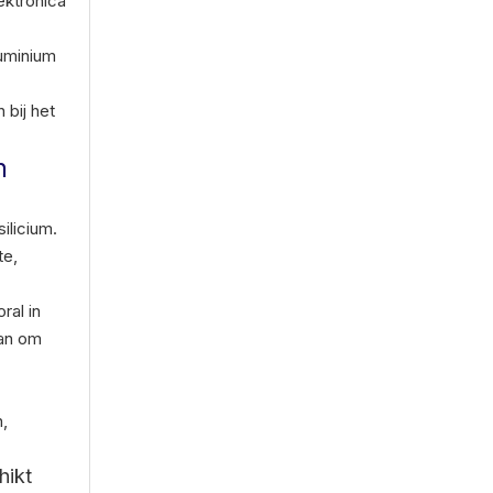
ektronica
luminium
 bij het
n
ilicium.
te,
ral in
aan om
,
hikt