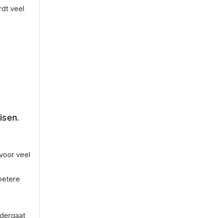
dt veel
isen.
voor veel
betere
ndergaat