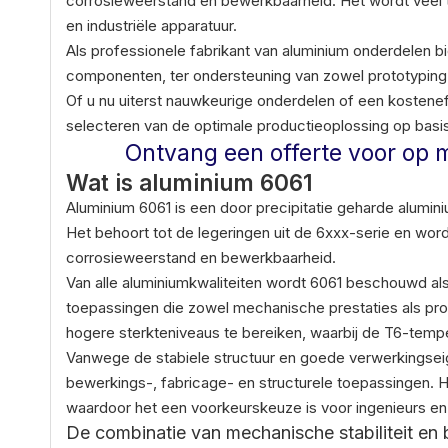
corrosieweerstand en bewerkbaarheid. Het wordt veel to
en industriële apparatuur.
Als professionele fabrikant van aluminium onderdelen
componenten, ter ondersteuning van zowel prototyping a
Of u nu uiterst nauwkeurige onderdelen of een kostenef
selecteren van de optimale productieoplossing op basi
Ontvang een offerte voor op
Wat is aluminium 6061
Aluminium 6061 is een door precipitatie geharde alumini
Het behoort tot de legeringen uit de 6xxx-serie en wor
corrosieweerstand en bewerkbaarheid.
Van alle aluminiumkwaliteiten wordt 6061 beschouwd als
toepassingen die zowel mechanische prestaties als p
hogere sterkteniveaus te bereiken, waarbij de T6-tempe
Vanwege de stabiele structuur en goede verwerkingsei
bewerkings-, fabricage- en structurele toepassingen. 
waardoor het een voorkeurskeuze is voor ingenieurs en
De combinatie van mechanische stabiliteit en