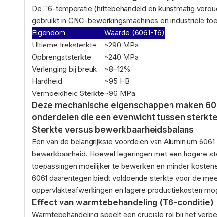
De T6-temperatie (hittebehandeld en kunstmatig veroud
gebruikt in CNC-bewerkingsmachines en industriële to
Eigendom
Waarde (6061-T6)
Ultieme treksterkte
~290 MPa
Opbrengststerkte
~240 MPa
Verlenging bij breuk
~8–12%
Hardheid
~95 HB
Vermoeidheid Sterkte
~96 MPa
Deze mechanische eigenschappen maken 6061
onderdelen die een evenwicht tussen sterkte,
Sterkte versus bewerkbaarheidsbalans
Een van de belangrijkste voordelen van Aluminium 6061
bewerkbaarheid. Hoewel legeringen met een hogere ster
toepassingen moeilijker te bewerken en minder kostene
6061 daarentegen biedt voldoende sterkte voor de mee
oppervlakteafwerkingen en lagere productiekosten mogel
Effect van warmtebehandeling (T6-conditie)
Warmtebehandeling speelt een cruciale rol bij het verb