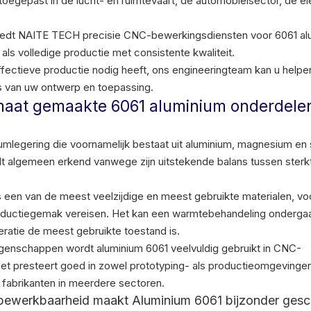
egepast in de lucht- en ruimtevaart, de automobielsector, de el
 biedt NAITE TECH precisie CNC-bewerkingsdiensten voor 6061 a
ls volledige productie met consistente kwaliteit.
fectieve productie nodig heeft, ons engineeringteam kan u helpen
s van uw ontwerp en toepassing.
 maat gemaakte 6061 aluminium onderdele
umlegering die voornamelijk bestaat uit aluminium, magnesium en s
dt algemeen erkend vanwege zijn uitstekende balans tussen sterk
 een van de meest veelzijdige en meest gebruikte materialen, voo
roductiegemak vereisen. Het kan een warmtebehandeling onderg
ratie de meest gebruikte toestand is.
genschappen wordt aluminium 6061 veelvuldig gebruikt in CNC-
Het presteert goed in zowel prototyping- als productieomgevingen
 fabrikanten in meerdere sectoren.
 bewerkbaarheid maakt Aluminium 6061 bijzonder gesc