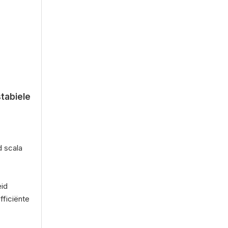
stabiele
d scala
eid
fficiënte