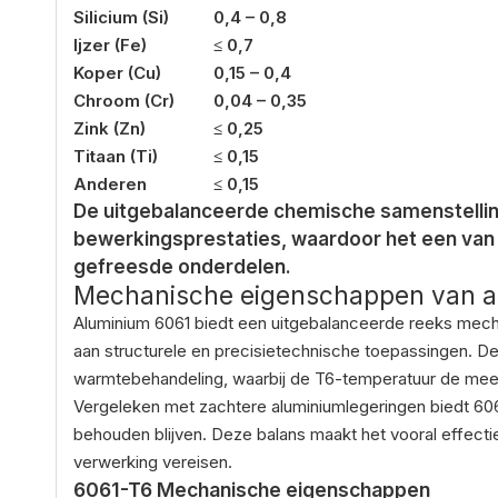
Silicium (Si)
0,4 – 0,8
Ijzer (Fe)
≤ 0,7
Koper (Cu)
0,15 – 0,4
Chroom (Cr)
0,04 – 0,35
Zink (Zn)
≤ 0,25
Titaan (Ti)
≤ 0,15
Anderen
≤ 0,15
De uitgebalanceerde chemische samenstelling 
bewerkingsprestaties, waardoor het een van 
gefreesde onderdelen.
Mechanische eigenschappen van a
Aluminium 6061 biedt een uitgebalanceerde reeks mech
aan structurele en precisietechnische toepassingen. De
warmtebehandeling, waarbij de T6-temperatuur de meest
Vergeleken met zachtere aluminiumlegeringen biedt 6061
behouden blijven. Deze balans maakt het vooral effect
verwerking vereisen.
6061-T6 Mechanische eigenschappen