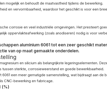
en mogelijk en behoudt de maatvastheid tijdens de bewerking.
eid en vervormbaarheid, waardoor het geschikt is voor een bree
he corrosie en veel industriële omgevingen. Het presteert goed 
lijk oppervlakteafwerking (zoals anodiseren) nodig is voor verb
happen aluminium 6061 tot een zeer geschikt mater
ctie van op maat gemaakte onderdelen.
elling
 magnesium en silicium als belangrijkste legeringselementen. Dez
lans tussen sterkte, corrosieweerstand en goede bewerkbaarheid.
 6061 een meer gematigde samenstelling, wat bijdraagt ​​aan de 
oals CNC-bewerking en fabricage.
1 (%)