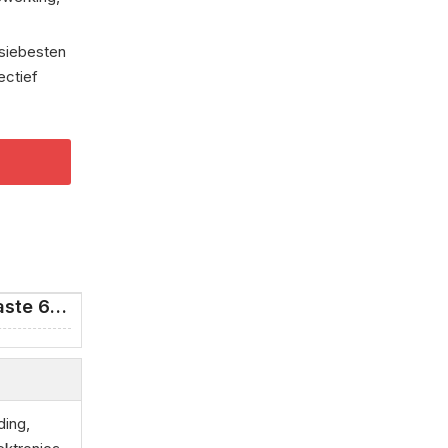
siebesten
ectief
Ontvang aangepaste 6061-onderdelen
ding,