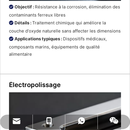
Objectif :
Résistance à la corrosion, élimination des

contaminants ferreux libres
Détails :
Traitement chimique qui améliore la

couche d'oxyde naturelle sans affecter les dimensions
Applications typiques :
Dispositifs médicaux,

composants marins, équipements de qualité
alimentaire
Électropolissage
naiteservice@naitetech.com
+86 18018270716
WhatsApp
Wechat