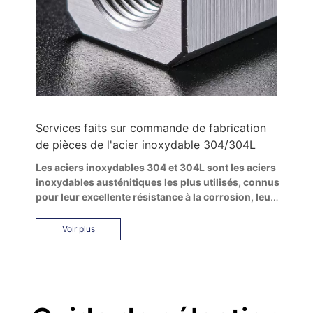
Services faits sur commande de fabrication
de pièces de l'acier inoxydable 304/304L
Les aciers inoxydables 304 et 304L sont les aciers
inoxydables austénitiques les plus utilisés, connus
pour leur excellente résistance à la corrosion, leur
bonne soudabilité et leurs performances
polyvalentes. Ils sont idéaux pour les applications
Voir plus
d'usinage CNC, de fabrication et de soudage de
pièces industrielles, de qualité alimentaire et
d'ingénierie générale.