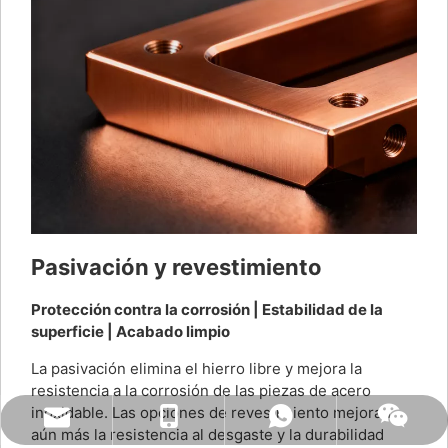
Pasivación y revestimiento
Protección contra la corrosión | Estabilidad de la
superficie | Acabado limpio
La pasivación elimina el hierro libre y mejora la
resistencia a la corrosión de las piezas de acero
inoxidable. Las opciones de revestimiento mejoran
naiteservice@naitetech.com
+86 18018270716
Whatsapp
chatear
aún más la resistencia al desgaste y la durabilidad