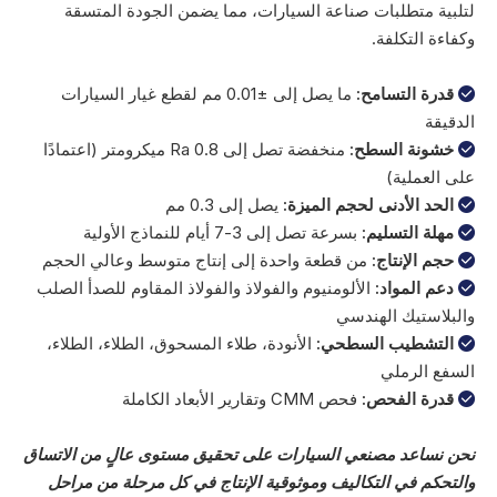
لتلبية متطلبات صناعة السيارات، مما يضمن الجودة المتسقة
وكفاءة التكلفة.
قدرة التسامح:
ما يصل إلى ±0.01 مم لقطع غيار السيارات

الدقيقة
خشونة السطح:
منخفضة تصل إلى Ra 0.8 ميكرومتر (اعتمادًا

على العملية)
الحد الأدنى لحجم الميزة:
يصل إلى 0.3 مم

مهلة التسليم:
بسرعة تصل إلى 3-7 أيام للنماذج الأولية

حجم الإنتاج:
من قطعة واحدة إلى إنتاج متوسط وعالي الحجم

دعم المواد:
الألومنيوم والفولاذ والفولاذ المقاوم للصدأ الصلب

والبلاستيك الهندسي
التشطيب السطحي:
الأنودة، طلاء المسحوق، الطلاء، الطلاء،

السفع الرملي
قدرة الفحص:
فحص CMM وتقارير الأبعاد الكاملة

نحن نساعد مصنعي السيارات على تحقيق مستوى عالٍ من الاتساق
والتحكم في التكاليف وموثوقية الإنتاج في كل مرحلة من مراحل