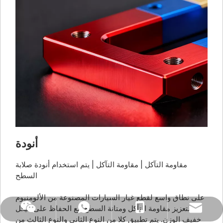
أنودة
مقاومة التآكل | مقاومة التآكل | يتم استخدام أنودة صلابة
السطح
على نطاق واسع لقطع غيار السيارات المصنوعة من الألومنيوم
لتعزيز مقاومة التآكل ومتانة السطح مع الحفاظ على هيكل
ويشات
واتس اب
+86 18018270716
naiteservice@naitetech.com
خفيف الوزن. يتم تطبيق كلا من النوع الثاني والنوع الثالث من