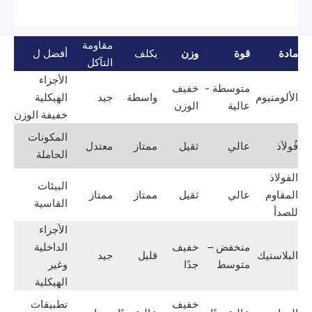
مقاومة
مادة
قوة
وزن
يكلف
أفضل ل
التآكل
الأجزاء
متوسطة -
خفيف
الألومنيوم
واسطة
جيد
الهيكلية
عالية
الوزن
خفيفة الوزن
المكونات
فُولاَذ
عالي
ثقيل
ممتاز
معتدل
الحاملة
الفولاذ
البيئات
المقاوم
عالي
ثقيل
ممتاز
ممتاز
القاسية
للصدأ
الأجزاء
منخفض –
خفيف
الداخلية
البلاستيك
قليل
جيد
متوسط
جدًا
وغير
الهيكلية
خفيف
تطبيقات